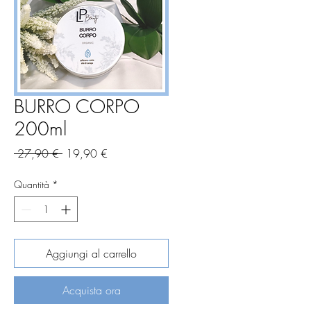
BURRO CORPO
200ml
Prezzo
Prezzo
 27,90 € 
19,90 €
regolare
scontato
Quantità
*
Aggiungi al carrello
Acquista ora