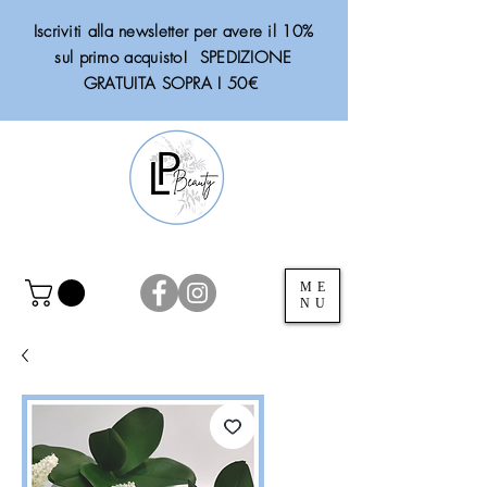
Iscriviti alla newsletter per avere il 10%
sul primo acquisto! SPEDIZIONE
GRATUITA SOPRA I 50€
ME
NU