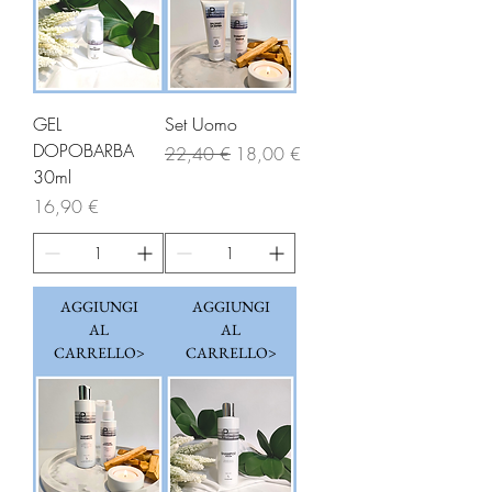
GEL
Set Uomo
DOPOBARBA
Prezzo regolare
Prezzo scontato
22,40 €
18,00 €
30ml
Prezzo
16,90 €
AGGIUNGI
AGGIUNGI
AL
AL
CARRELLO>
CARRELLO>