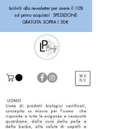
Iscriviti alla newsletter per avere il 10%
sul primo acquisto! SPEDIZIONE
GRATUITA SOPRA I 50€
ME
NU
UOMO
Linea di prodotti biologici certificati,
concepita su misura per l'uomo che
risponde a tutte le esigenze e necessità
quotidiane, dalla cura della pelle e
della barba, alla salute di capelli e