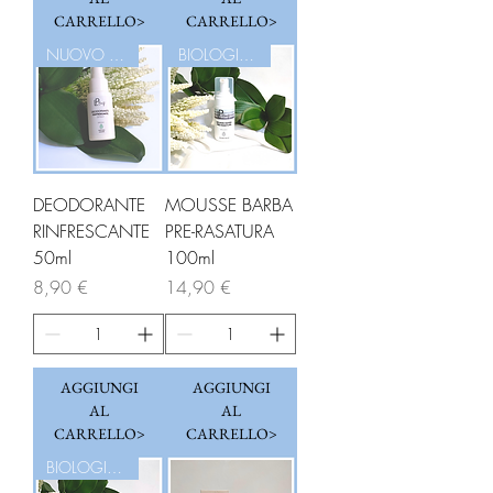
CARRELLO>
CARRELLO>
NUOVO ARRIVO!!!
BIOLOGICO
DEODORANTE
MOUSSE BARBA
RINFRESCANTE
PRE-RASATURA
50ml
100ml
Prezzo
Prezzo
8,90 €
14,90 €
AGGIUNGI
AGGIUNGI
AL
AL
CARRELLO>
CARRELLO>
BIOLOGICO