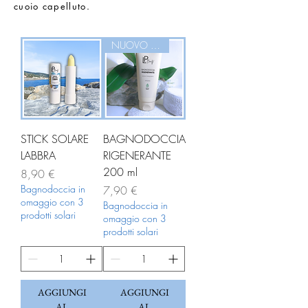
cuoio capelluto.
NUOVO ARRIVO!!!
STICK SOLARE
BAGNODOCCIA
LABBRA
RIGENERANTE
200 ml
Prezzo
8,90 €
Bagnodoccia in
Prezzo
7,90 €
omaggio con 3
Bagnodoccia in
prodotti solari
omaggio con 3
prodotti solari
AGGIUNGI
AGGIUNGI
AL
AL