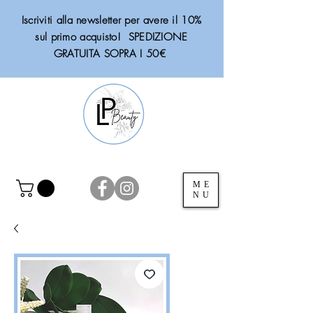
Iscriviti alla newsletter per avere il 10%
sul primo acquisto! SPEDIZIONE
GRATUITA SOPRA I 50€
ME
NU