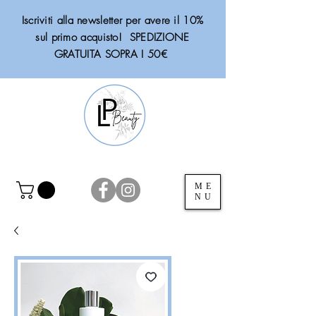
Iscriviti alla newsletter per avere il 10%
sul primo acquisto! SPEDIZIONE
GRATUITA SOPRA I 50€
ME
NU