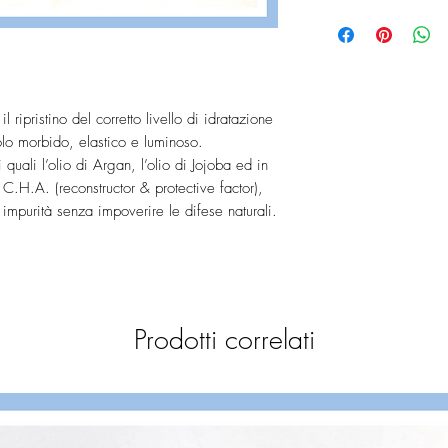
Effettuare un secondo
AQUA (WATER), SODI
passaggio se necessari
COCAMIDOPROPYL BE
trattamento idoneo LP
COCOATE, HYDROLYZ
ARGANIA SPINOSA K
CHINENSIS SEED OI
istino del corretto livello di idratazione
WHEAT PROTEIN, PO
HYDROXYPROPYL GU
dolo morbido, elastico e luminoso.
HYDROXYPROPYLTRI
quali l’olio di Argan, l’olio di Jojoba ed in
IMIDAZOLIDINYL
 C.H.A. (reconstructor & protective factor),
UREA, PEG-75 LANO
urità senza impoverire le difese naturali.
DISTEARATE, TETRAS
empo. Previene il formarsi di doppie punte.
METHYLISOTHIAZOL
i frequenti, può essere utilizzato
METHYLCHLOROISOT
(FRAGRANCE),
AMYL CINNAMAL, LIN
Prodotti correlati