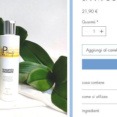
Prezzo
21,90 €
Quantità
*
Aggiungi al carrel
cosa contiene
OLIO DI ARGAN
come si utilizza
OLIO DI JOJOBA
Bagnare la capigliatura
ingredienti
prodotto, massaggiare