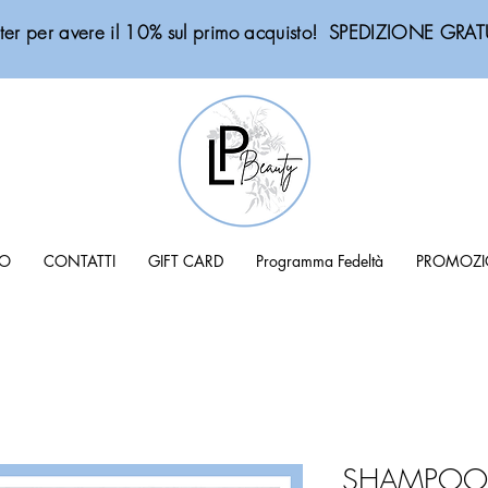
sletter per avere il 10% sul primo acquisto! SPEDIZIONE G
MO
CONTATTI
GIFT CARD
Programma Fedeltà
PROMOZI
SHAMPOO 