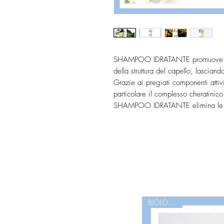
SHAMPOO IDRATANTE promuove il ripr
della struttura del capello, lascian
Grazie ai pregiati componenti attivi 
particolare il complesso cheratinico
SHAMPOO IDRATANTE elimina le imp
Prolunga la durata del colore nel t
Perfetto come detergente per lavagg
quotidianamente.
BIOLOGICO