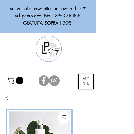
Iscriviti alla newsletter per avere il 10%
sul primo acquisto! SPEDIZIONE
GRATUITA SOPRA I 50€
ME
NU