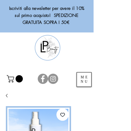
Iscriviti alla newsletter per avere il 10%
sul primo acquisto! SPEDIZIONE
GRATUITA SOPRA I 50€
ME
NU