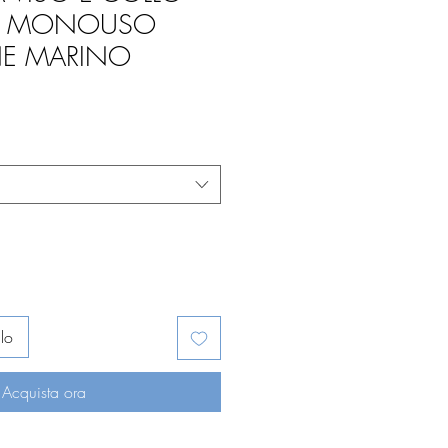
SA MONOUSO
E MARINO
ezzo
ontato
lo
Acquista ora