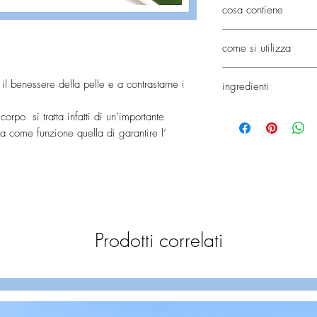
cosa contiene
COLLAGENE MARI
come si utilizza
applicare la maschera 
 il benessere della pelle e a contrastarne i
ingredienti
verso l'esterno e lasci
se necessario risciacq
AQUA (WATER), POLY
orpo si tratta infatti di un’importante
COLLAGEN, PHENOX
ha come funzione quella di garantire l’
PEG-40 HYDROGENA
CASTOR OIL, ETHYLH
cente e robusta e a facilitare i processi di
(FRAGRANCE), LINAL
LIMONENE, CITRONE
CITRAL.
Prodotti correlati