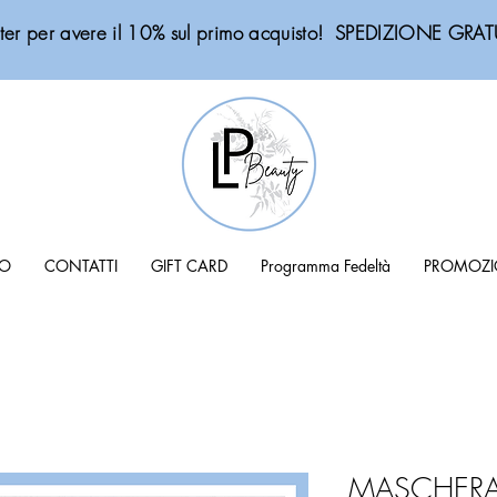
sletter per avere il 10% sul primo acquisto! SPEDIZIONE G
MO
CONTATTI
GIFT CARD
Programma Fedeltà
PROMOZI
MASCHERA