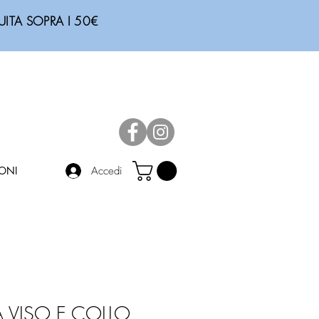
RATUITA SOPRA I 50€
Accedi
ONI
 VISO E COLLO