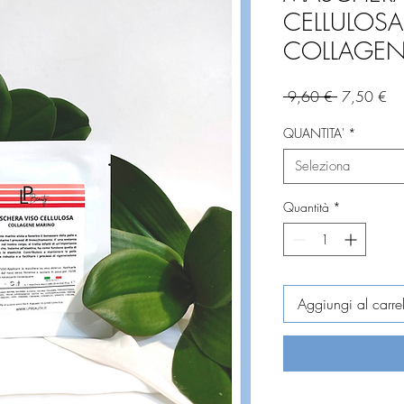
CELLULO
COLLAGEN
Prezzo
Pr
 9,60 € 
7,50 €
regolare
sc
QUANTITA'
*
Seleziona
Quantità
*
Aggiungi al carrel