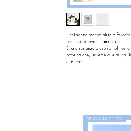
Il collagene marino aiuta a favorire
processi di invecchiamento.
E' una sostanza presente nel nostro c
proteina che, insieme all’elastina, 
elasticità.
Contribuisce a mantenere la pelle lu
rigenerazione cutanea.
NOVITA' ESTATE '26